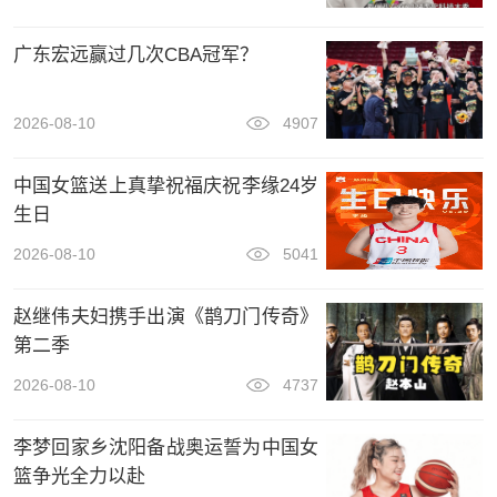
广东宏远赢过几次CBA冠军？
2026-08-10
4907
中国女篮送上真挚祝福庆祝李缘24岁
生日
2026-08-10
5041
赵继伟夫妇携手出演《鹊刀门传奇》
第二季
2026-08-10
4737
李梦回家乡沈阳备战奥运誓为中国女
篮争光全力以赴