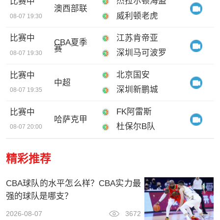
杰拉尔顿海盗
比赛中
澳西部联
威利顿老虎
08-07 19:30
江苏肯帝亚
比赛中
CBA夏季
赛
深圳马可波罗
08-07 19:30
北京国安
比赛中
中超
深圳新鹏城
08-07 19:35
FK阿雷斯
比赛中
哈萨克甲
杜保尔B队
08-07 20:00
精彩推荐
CBA球队的水平怎么样？CBA实力最
强的球队是哪支？
2026-08-07
3672