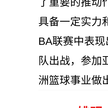
了重要的推动
具备一定实力
BA联赛中表
队出战，参加
洲篮球事业做