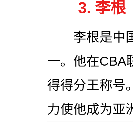
3. 李根
李根是中国
一。他在CB
得得分王称号
力使他成为亚