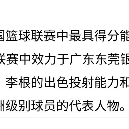
篮球联赛中最具得分能
A联赛中效力于广东东莞
。李根的出色投射能力
洲级别球员的代表人物