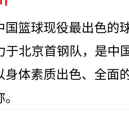
国篮球现役最出色的球
效力于北京首钢队，是中
以身体素质出色、全面
称。