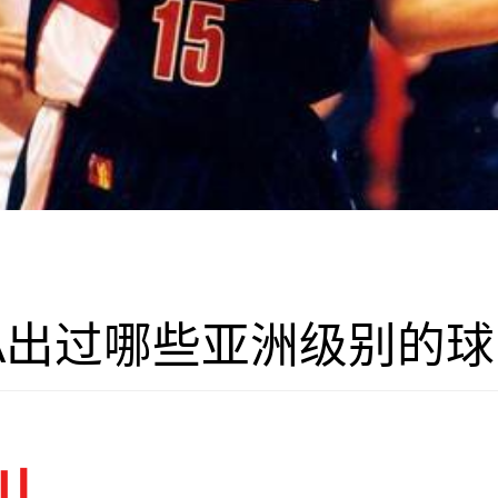
A出过哪些亚洲级别的
川