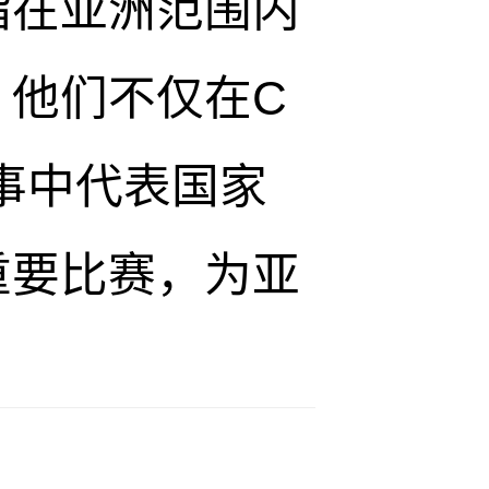
指在亚洲范围内
。他们不仅在C
事中代表国家
重要比赛，为亚