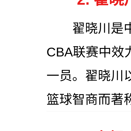
翟晓川是中
CBA联赛中
一员。翟晓川
篮球智商而著