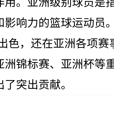
作用。亚洲级别球员是
和影响力的篮球运动员
现出色，还在亚洲各项赛
亚洲锦标赛、亚洲杯等
出了突出贡献。