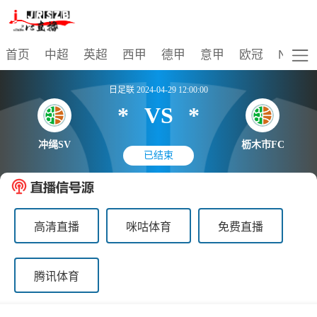
比赛
首页
中超
英超
西甲
德甲
意甲
欧冠
NBA
日足联 2024-04-29 12:00:00
*
VS
*
冲绳SV
枥木市FC
已结束
高清直播
咪咕体育
免费直播
腾讯体育