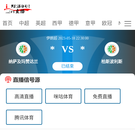
比赛
首页
中超
英超
西甲
德甲
意甲
欧冠
NBA
伊朗超 2023-05-18 22:30:00
*
VS
*
纳萨及玛赞达兰
柏斯波利斯
已结束
高清直播
咪咕体育
免费直播
腾讯体育