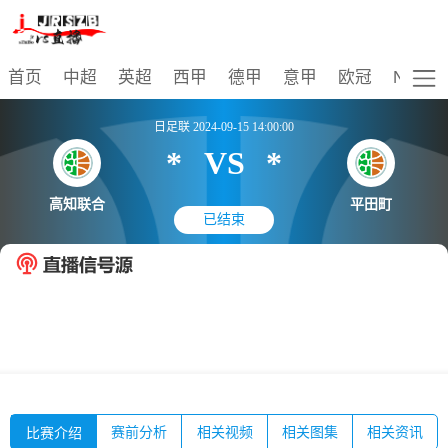
比赛
首页
中超
英超
西甲
德甲
意甲
欧冠
NBA
日足联 2024-09-15 14:00:00
*
VS
*
高知联合
平田町
已结束
赛前分析
相关视频
相关图集
相关资讯
比赛介绍