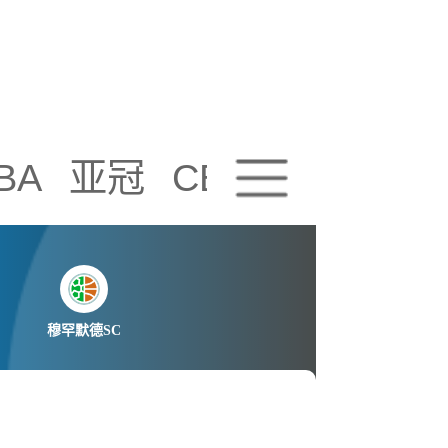
BA
亚冠
CBA
视频播放
穆罕默德SC