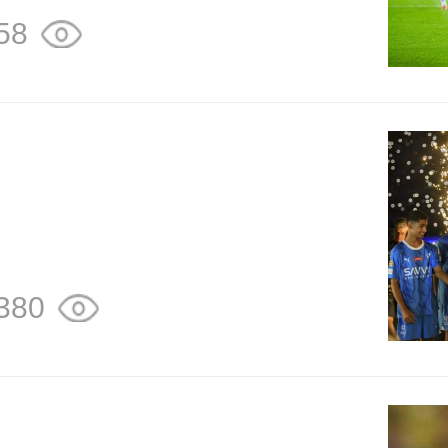
58
380