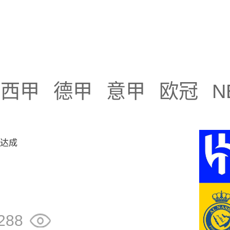
"利雅得新月"相关资讯
西甲
德甲
意甲
欧冠
N
能达成
288