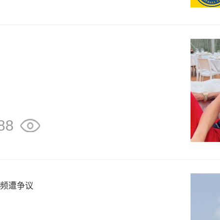
88
乱频遭争议