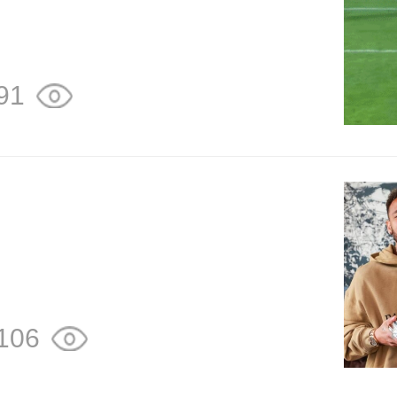
91
106