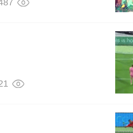
487
21