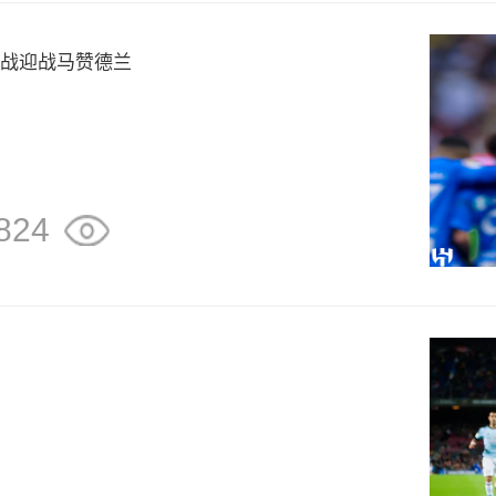
备战迎战马赞德兰
824